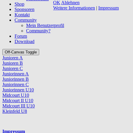
OK
Ablehnen
Shop
Weitere Informationen
|
Impressum
Sponsoren
Kontakt
Community
Mein Benutzerprofil
Community?
Forum
Download
Off-Canvas Toggle
Junioren A
Junioren B
Junioren C
Juniorinnen A
Juniorinnen B
Juniorinnen C
Juniorinnen U10
Midcourt U10
Midcourt II U10
Midcourt III U10
Kleinfeld U8
Platzhalter
Impressum