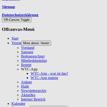
Sitemap
Datenschutzerklärung
Off-Canvas Toggle
Offcanvas-Menü
Start
Verein
More about: Verein
Vorstand
Satzung
Beitragsrechner
Mitgliedsbeiträge
Beitritt
WTC-App
WTC-App - was ist das?
WTC-App nutzen
Anlage
Halle
Newsletterarchiv
Aktuelles
Interner Bereich
Kalender