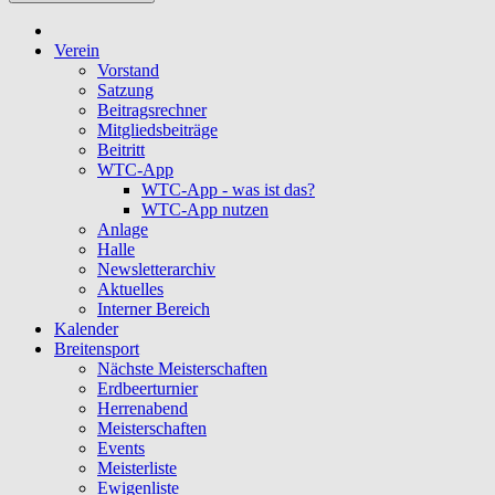
Verein
Vorstand
Satzung
Beitragsrechner
Mitgliedsbeiträge
Beitritt
WTC-App
WTC-App - was ist das?
WTC-App nutzen
Anlage
Halle
Newsletterarchiv
Aktuelles
Interner Bereich
Kalender
Breitensport
Nächste Meisterschaften
Erdbeerturnier
Herrenabend
Meisterschaften
Events
Meisterliste
Ewigenliste