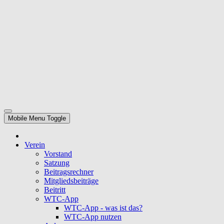
Mobile Menu Toggle
Verein
Vorstand
Satzung
Beitragsrechner
Mitgliedsbeiträge
Beitritt
WTC-App
WTC-App - was ist das?
WTC-App nutzen