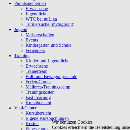
Punktspielbetrieb
Erwachsene
Jugendliche
WTC bei nuLiga
Turniersuche (mybigpoint)
Jugend
Meisterschaften
Events
Kindergarten und Schule
Ferienpass
Training
Kinder und Jugendliche
Erwachsene
Trainerteam
Ball- und Bewegungsschule
Ferien-Camps
Mallorca-Trainingscamp
Trainingskosten
Fast Learning
Kursübersicht
Vital-Center
Kursübersicht
Eigene Kursbuchungen
Wir benutzen Cookies
Kosten
Cookies erleichtern die Bereitstellung un
Fitnessraum