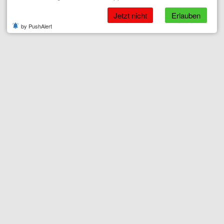
Jetzt nicht
Erlauben
by PushAlert