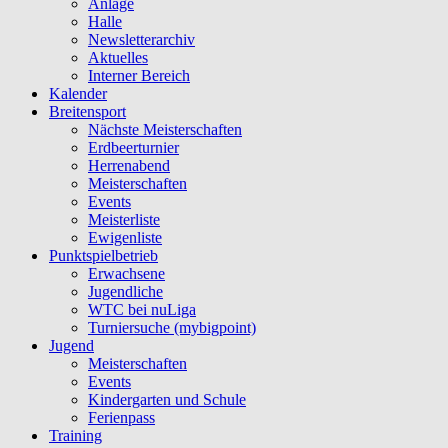
Anlage
Halle
Newsletterarchiv
Aktuelles
Interner Bereich
Kalender
Breitensport
Nächste Meisterschaften
Erdbeerturnier
Herrenabend
Meisterschaften
Events
Meisterliste
Ewigenliste
Punktspielbetrieb
Erwachsene
Jugendliche
WTC bei nuLiga
Turniersuche (mybigpoint)
Jugend
Meisterschaften
Events
Kindergarten und Schule
Ferienpass
Training