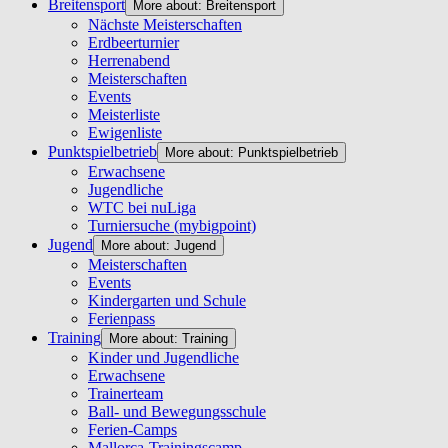
Breitensport
More about: Breitensport
Nächste Meisterschaften
Erdbeerturnier
Herrenabend
Meisterschaften
Events
Meisterliste
Ewigenliste
Punktspielbetrieb
More about: Punktspielbetrieb
Erwachsene
Jugendliche
WTC bei nuLiga
Turniersuche (mybigpoint)
Jugend
More about: Jugend
Meisterschaften
Events
Kindergarten und Schule
Ferienpass
Training
More about: Training
Kinder und Jugendliche
Erwachsene
Trainerteam
Ball- und Bewegungsschule
Ferien-Camps
Mallorca-Trainingscamp