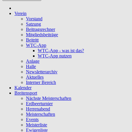
Verein
Vorstand
Satzung
Beitragsrechner
Mitgliedsbeiträge
Beitritt
WTC-App
WTC-App - was ist das?
WTC-App nutzen
Anlage
Halle
Newsletterarchiv
Aktuelles
Interner Bereich
Kalender
Breitensport
Nächste Meisterschaften
Erdbeerturnier
Herrenabend
Meisterschaften
Events
Meisterliste
Ewigenliste