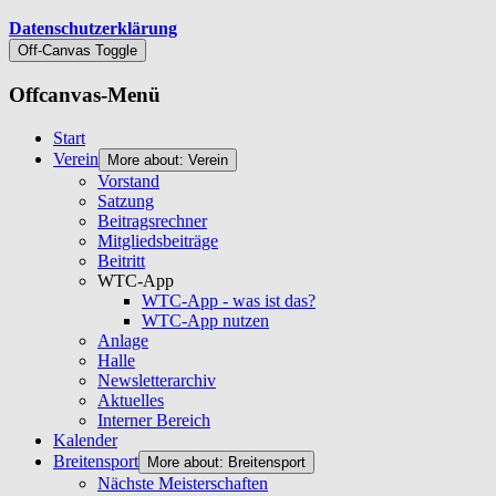
Datenschutzerklärung
Off-Canvas Toggle
Offcanvas-Menü
Start
Verein
More about: Verein
Vorstand
Satzung
Beitragsrechner
Mitgliedsbeiträge
Beitritt
WTC-App
WTC-App - was ist das?
WTC-App nutzen
Anlage
Halle
Newsletterarchiv
Aktuelles
Interner Bereich
Kalender
Breitensport
More about: Breitensport
Nächste Meisterschaften