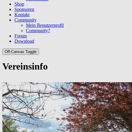
Shop
Sponsoren
Kontakt
Community
Mein Benutzerprofil
Community?
Forum
Download
Off-Canvas Toggle
Vereinsinfo