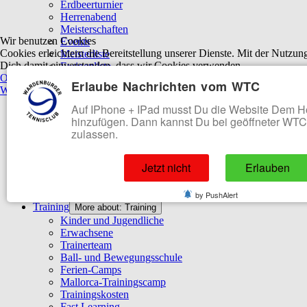
Erdbeerturnier
Herrenabend
Meisterschaften
Wir benutzen Cookies
Events
Cookies erleichtern die Bereitstellung unserer Dienste. Mit der Nutzun
Meisterliste
Dich damit einverstanden, dass wir Cookies verwenden.
Ewigenliste
OK
Ablehnen
Punktspielbetrieb
More about: Punktspielbetrieb
Erlaube Nachrichten vom WTC
Weitere Informationen
|
Impressum
Erwachsene
Jugendliche
Auf IPhone + IPad musst Du die Website Dem 
WTC bei nuLiga
hinzufügen. Dann kannst Du bei geöffneter WT
Turniersuche (mybigpoint)
zulassen.
Jugend
More about: Jugend
Meisterschaften
Jetzt nicht
Erlauben
Events
Kindergarten und Schule
Ferienpass
by PushAlert
Training
More about: Training
Kinder und Jugendliche
Erwachsene
Trainerteam
Ball- und Bewegungsschule
Ferien-Camps
Mallorca-Trainingscamp
Trainingskosten
Fast Learning