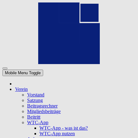
Mobile Menu Toggle
Verein
Vorstand
Satzung
Beitragsrechner
Mitgliedsbeiträge
Beitritt
WTC-App
WTC-App - was ist das?
WTC-App nutzen