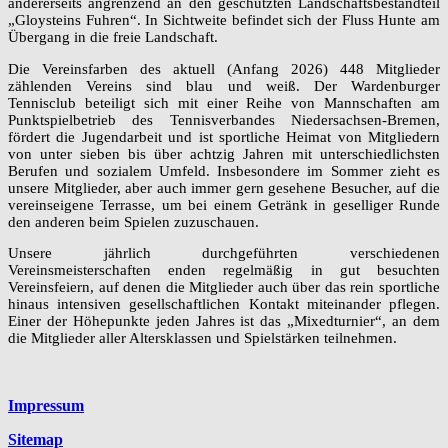
andererseits angrenzend an den geschützten Landschaftsbestandteil
„Gloysteins Fuhren“. In Sichtweite befindet sich der Fluss Hunte am
Übergang in die freie Landschaft.
Die Vereinsfarben des aktuell (Anfang 2026) 448 Mitglieder
zählenden Vereins sind blau und weiß. Der Wardenburger
Tennisclub beteiligt sich mit einer Reihe von Mannschaften am
Punktspielbetrieb des Tennisverbandes Niedersachsen-Bremen,
fördert die Jugendarbeit und ist sportliche Heimat von Mitgliedern
von unter sieben bis über achtzig Jahren mit unterschiedlichsten
Berufen und sozialem Umfeld. Insbesondere im Sommer zieht es
unsere Mitglieder, aber auch immer gern gesehene Besucher, auf die
vereinseigene Terrasse, um bei einem Getränk in geselliger Runde
den anderen beim Spielen zuzuschauen.
Unsere jährlich durchgeführten verschiedenen
Vereinsmeisterschaften enden regelmäßig in gut besuchten
Vereinsfeiern, auf denen die Mitglieder auch über das rein sportliche
hinaus intensiven gesellschaftlichen Kontakt miteinander pflegen.
Einer der Höhepunkte jeden Jahres ist das „Mixedturnier“, an dem
die Mitglieder aller Altersklassen und Spielstärken teilnehmen.
Platzhalter
Impressum
Sitemap