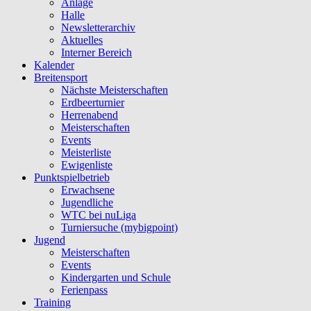
Anlage
Halle
Newsletterarchiv
Aktuelles
Interner Bereich
Kalender
Breitensport
Nächste Meisterschaften
Erdbeerturnier
Herrenabend
Meisterschaften
Events
Meisterliste
Ewigenliste
Punktspielbetrieb
Erwachsene
Jugendliche
WTC bei nuLiga
Turniersuche (mybigpoint)
Jugend
Meisterschaften
Events
Kindergarten und Schule
Ferienpass
Training