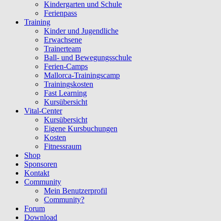
Kindergarten und Schule
Ferienpass
Training
Kinder und Jugendliche
Erwachsene
Trainerteam
Ball- und Bewegungsschule
Ferien-Camps
Mallorca-Trainingscamp
Trainingskosten
Fast Learning
Kursübersicht
Vital-Center
Kursübersicht
Eigene Kursbuchungen
Kosten
Fitnessraum
Shop
Sponsoren
Kontakt
Community
Mein Benutzerprofil
Community?
Forum
Download