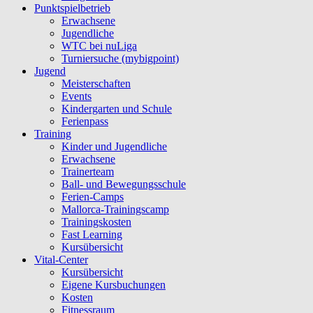
Punktspielbetrieb
Erwachsene
Jugendliche
WTC bei nuLiga
Turniersuche (mybigpoint)
Jugend
Meisterschaften
Events
Kindergarten und Schule
Ferienpass
Training
Kinder und Jugendliche
Erwachsene
Trainerteam
Ball- und Bewegungsschule
Ferien-Camps
Mallorca-Trainingscamp
Trainingskosten
Fast Learning
Kursübersicht
Vital-Center
Kursübersicht
Eigene Kursbuchungen
Kosten
Fitnessraum