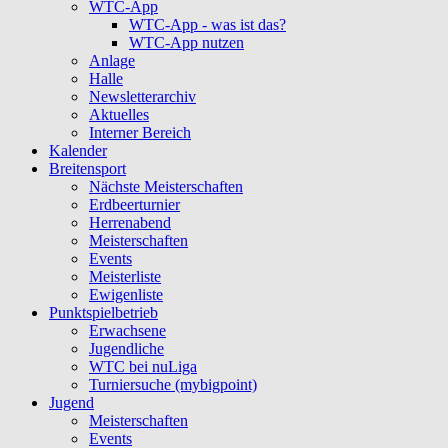
WTC-App
WTC-App - was ist das?
WTC-App nutzen
Anlage
Halle
Newsletterarchiv
Aktuelles
Interner Bereich
Kalender
Breitensport
Nächste Meisterschaften
Erdbeerturnier
Herrenabend
Meisterschaften
Events
Meisterliste
Ewigenliste
Punktspielbetrieb
Erwachsene
Jugendliche
WTC bei nuLiga
Turniersuche (mybigpoint)
Jugend
Meisterschaften
Events